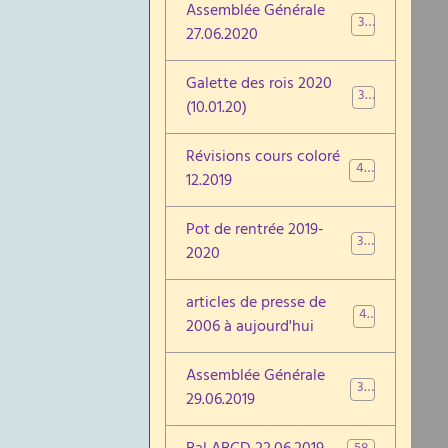
Assemblée Générale
39
27.06.2020
Galette des rois 2020
37
(10.01.20)
Révisions cours coloré
48
12.2019
Pot de rentrée 2019-
31
2020
articles de presse de
46
2006 à aujourd'hui
Assemblée Générale
30
29.06.2019