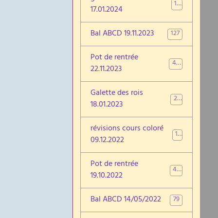
17
17.01.2024
Bal ABCD 19.11.2023
127
Pot de rentrée
46
22.11.2023
Galette des rois
27
18.01.2023
révisions cours coloré
17
09.12.2022
Pot de rentrée
47
19.10.2022
Bal ABCD 14/05/2022
79