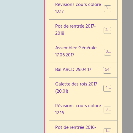
Révisions cours coloré
35
12.17
Pot de rentrée 2017-
29
2018
Assemblée Générale
38
17.06.2017
Bal ABCD 29.04.17
54
Galette des rois 2017
40
(20.01)
Révisions cours coloré
38
12.16
Pot de rentrée 2016-
10