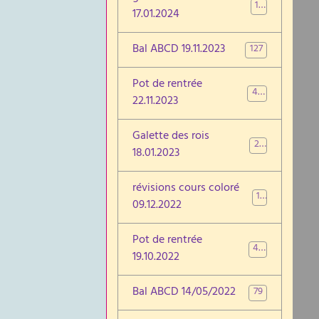
17
17.01.2024
Bal ABCD 19.11.2023
127
Pot de rentrée
46
22.11.2023
Galette des rois
27
18.01.2023
révisions cours coloré
17
09.12.2022
Pot de rentrée
47
19.10.2022
Bal ABCD 14/05/2022
79