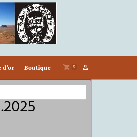
0
e d'or
Boutique
1.2025