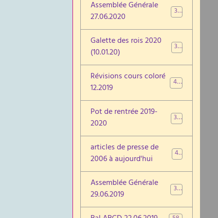
Assemblée Générale
39
27.06.2020
Galette des rois 2020
37
(10.01.20)
Révisions cours coloré
48
12.2019
Pot de rentrée 2019-
31
2020
articles de presse de
46
2006 à aujourd'hui
Assemblée Générale
30
29.06.2019