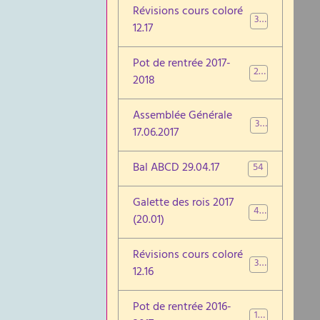
Révisions cours coloré
35
12.17
Pot de rentrée 2017-
29
2018
Assemblée Générale
38
17.06.2017
Bal ABCD 29.04.17
54
Galette des rois 2017
40
(20.01)
Révisions cours coloré
38
12.16
Pot de rentrée 2016-
10