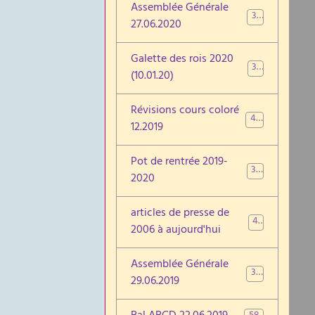
Assemblée Générale
39
27.06.2020
Galette des rois 2020
37
(10.01.20)
Révisions cours coloré
48
12.2019
Pot de rentrée 2019-
31
2020
articles de presse de
46
2006 à aujourd'hui
Assemblée Générale
30
29.06.2019