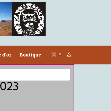
0
e d'or
Boutique
2023