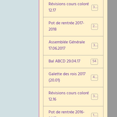
Révisions cours coloré
35
12.17
Pot de rentrée 2017-
29
2018
Assemblée Générale
38
17.06.2017
Bal ABCD 29.04.17
54
Galette des rois 2017
40
(20.01)
Révisions cours coloré
38
12.16
Pot de rentrée 2016-
10