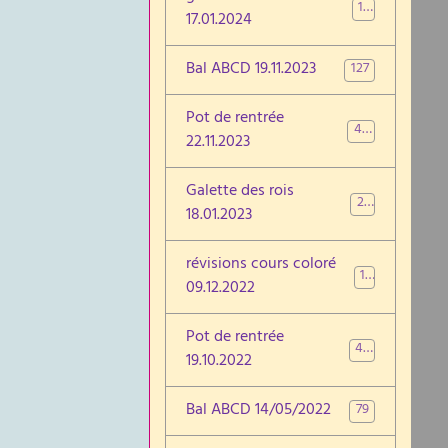
17
17.01.2024
Bal ABCD 19.11.2023
127
Pot de rentrée
46
22.11.2023
Galette des rois
27
18.01.2023
révisions cours coloré
17
09.12.2022
Pot de rentrée
47
19.10.2022
Bal ABCD 14/05/2022
79