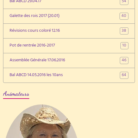
54
Bal ABCD 29.04.17
40
Galette des rois 2017 (20.01)
38
Révisions cours coloré 12.16
10
Pot de rentrée 2016-2017
46
Assemblée Générale 17.06.2016
64
Bal ABCD 14.05.2016 les 10ans
Animateurs