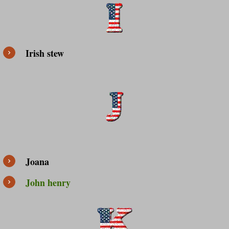
Irish stew
Joana
John henry